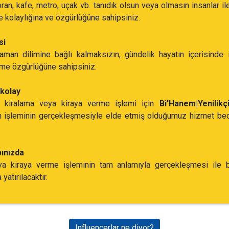
storan, kafe, metro, uçak vb. tanıdık olsun veya olmasın insanlar 
e kolaylığına ve özgürlüğüne sahipsiniz.
si
man dilimine bağlı kalmaksızın, gündelik hayatın içerisinde in
lme özgürlüğüne sahipsiniz.
kolay
, kiralama veya kiraya verme işlemi için
Bi’Hanem|Yenilik
rin işleminin gerçekleşmesiyle elde etmiş olduğumuz hizmet bed
ınızda
ya kiraya verme işleminin tam anlamıyla gerçekleşmesi ile bi
atırılacaktır.
Influencerlar ne diyor?