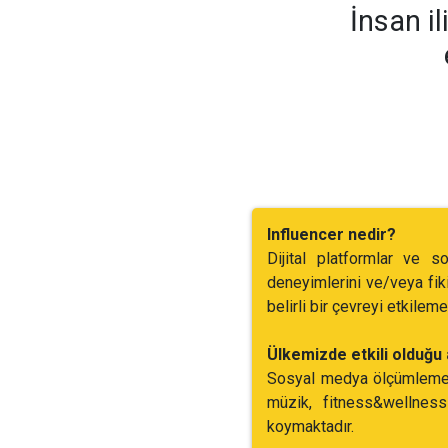
İnsan il
Influencer nedir?
Dijital platformlar ve s
deneyimlerini ve/veya fiki
belirli bir çevreyi etkilem
Ülkemizde etkili olduğu 
Sosyal medya ölçümleme fi
müzik, fitness&wellness
koymaktadır.