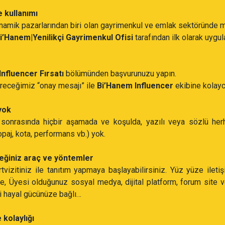
 kullanımı
namik pazarlarından biri olan gayrimenkul ve emlak sektöründe 
i’Hanem|Yenilikçi Gayrimenkul Ofisi
tarafından ilk olarak uygu
Influencer Fırsatı
bölümünden başvurunuzu yapın.
receğimiz “onay mesajı” ile
Bi’Hanem Influencer
ekibine kolayca
yok
sonrasında hiçbir aşamada ve koşulda, yazılı veya sözlü herh
paj, kota, performans vb.) yok.
ceğiniz araç ve yöntemler
rtvizitiniz ile tanıtım yapmaya başlayabilirsiniz. Yüz yüze ilet
, Üyesi olduğunuz sosyal medya, dijital platform, forum site 
mci hayal gücünüze bağlı…
 kolaylığı