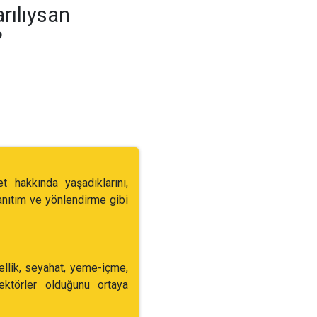
arılıysan
?
t hakkında yaşadıklarını,
tanıtım ve yönlendirme gibi
ellik, seyahat, yeme-içme,
ektörler olduğunu ortaya