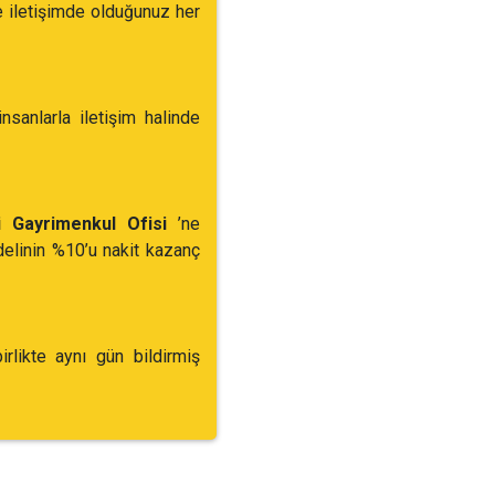
ile iletişimde olduğunuz her
sanlarla iletişim halinde
çi Gayrimenkul Ofisi
’ne
elinin %10’u nakit kazanç
rlikte aynı gün bildirmiş